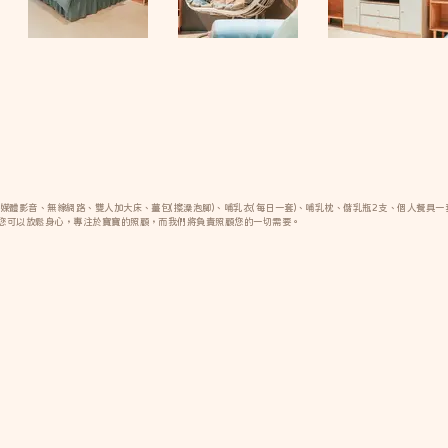
媒體影音、無線網路、雙人加大床、薑包(擦澡泡腳)、哺乳衣(每日一套)、哺乳枕、儲乳瓶2支、個人餐具一
您可以放鬆身心，專注於寶寶的照顧，而我們將負責照顧您的一切需要。