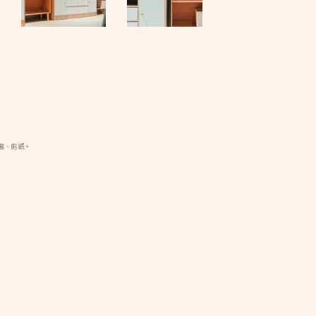
套、廁紙。