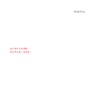
menu
由於發生技術問題，
因此無法載入追蹤器。