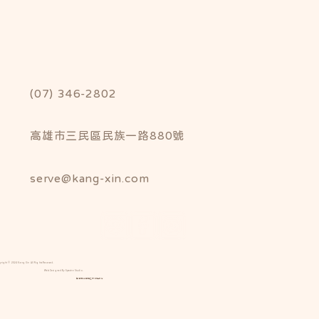
(07) 346-2802
高雄市三民區民族一路880號
serve@kang-xin.com
yright © 2024 Kang Xin All Rights Reserved.
Web Designed By Spectre Studio.
康馨產後護理之家版權所有