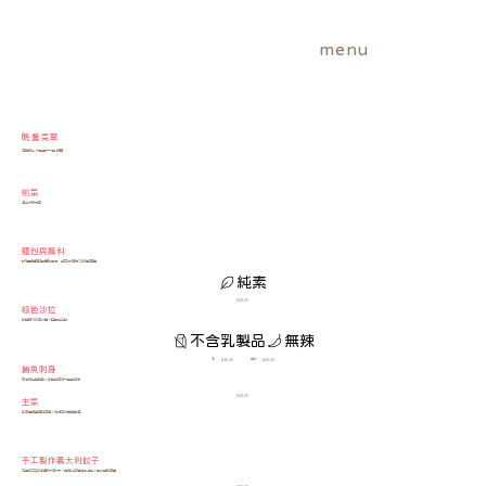
menu
晚餐菜單
每日晚上六點至十一點供應
前菜
適合大家分享
麵包與蘸料
酸麵團麵包搭配鷹嘴豆泥、甜菜根和鞭打羊奶酪蘸醬
純素
$45.00
綠色沙拉
新鮮時令綠葉沙拉，搭配烤杏仁
不含乳製品
無辣
小
中
$35.00
$45.00
鮪魚刺身
煎香嫩生鮮鮪魚，新鮮香草和一點點辣椒
$45.00
主菜
多樣風味豐富的菜餚，食材每天當地採購
手工製作義大利餃子
工匠手工製作的義大利餃子，內餡以多種起司混合，配以羅勒青醬