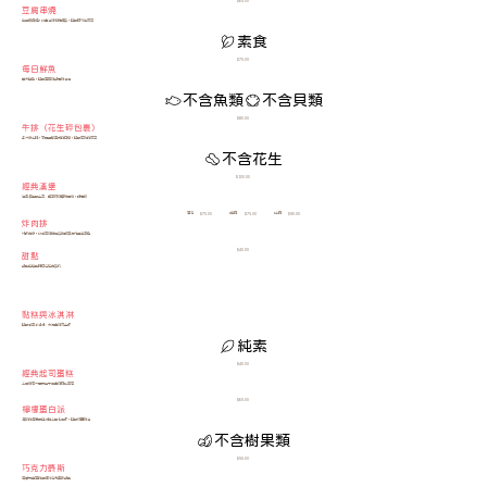
$65.00
豆腐串燒
烤豆腐串燒，以醬油和芝麻腌製，搭配時令烤蔬菜
素食
$75.00
每日鮮魚
當天鮮魚，搭配蘆筍和甜薯奶油湯
不含魚類
不含貝類
$80.00
牛排（花生碎包裹）
多汁嫩牛排，烹調至您喜愛的口感，搭配蒸熟的蔬菜
不含花生
$100.00
經典漢堡
經典漢堡配生菜、醃黃瓜和傳統番茄，附薯條
蘑菇
雞肉
牛肉
$70.00
$75.00
$90.00
炸肉排
外酥內嫩，以香草和帕瑪森乾酪裹粉炸至金黃色
$40.00
甜點
甜點由糕點師傅在店內製作
黏糕與冰淇淋
搭配香草冰淇淋、太妃醬和花生碎
純素
$40.00
經典起司蛋糕
上面鋪有一層覆盆子果醬和切片草莓
$65.00
檸檬蛋白派
清新的檸檬蛋白派加上開心果碎，搭配綿密奶油
不含樹果類
$55.00
巧克力慕斯
精緻而豐富的招牌巧克力慕斯甜點