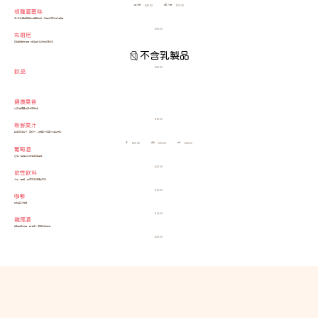
單人份
雙人份
$40.00
$70.00
胡蘿蔔蛋糕
帶一抹特色口味的胡蘿蔔蛋糕，中間夾有奶油乳酪霜
$55.00
布朗尼
新鮮出爐布朗尼，內含黑巧克力豆和核桃
不含乳製品
$40.00
飲品
健康果昔
以精選健康果昔滋養身體
$30.00
新鮮果汁
由清爽的橙汁、西瓜汁、胡蘿蔔汁和薑汁混合而成
小
中
大
$20.00
$30.00
$45.00
葡萄酒
紅酒、白酒或玫瑰酒可供選擇
$20.00
軟性飲料
汽水、雪碧、百事可樂和健怡可樂
$15.00
咖啡
即場製作咖啡
$15.00
雞尾酒
阿佩羅氣泡酒、琴通寧、莫西多雞尾酒
$25.00